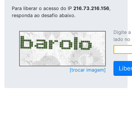
Para liberar o acesso
do IP
216.73.216.156
,
responda ao desafio abaixo.
Digite 
lado no
[trocar imagem]