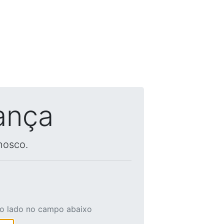
ança
nosco.
ao lado no campo abaixo