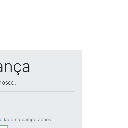
ança
nosco.
ao lado no campo abaixo