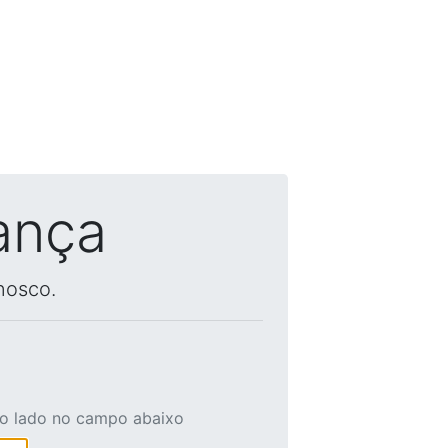
ança
nosco.
ao lado no campo abaixo