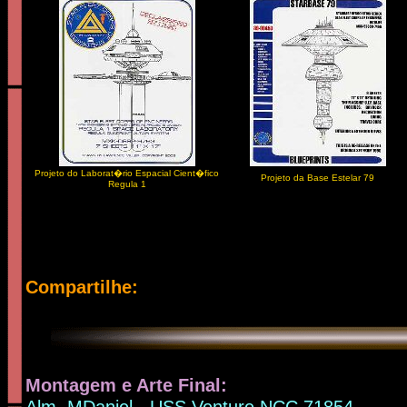
Projeto do Laborat�rio Espacial Cient�fico
Projeto da Base Estelar 79
Regula 1
Compartilhe:
Montagem e Arte Final:
Alm. MDaniel - USS Venture NCC 71854