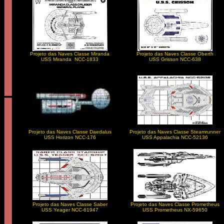
Projeto das Naves Classe Miranda
Projeto das Naves Classe Oberth
USS Miranda NCC-1833
USS Grisson NCC-638
Projeto das Naves Classe Daedalus
Projeto das Naves Classe Steamrunner
USS Horizon NCC-176
USS Appalachia NCC-52136
Projeto das Naves Classe Saber
Projeto das Naves Classe Prometheus
USS Yeager NCC-61947
USS Prometheus NX-59650