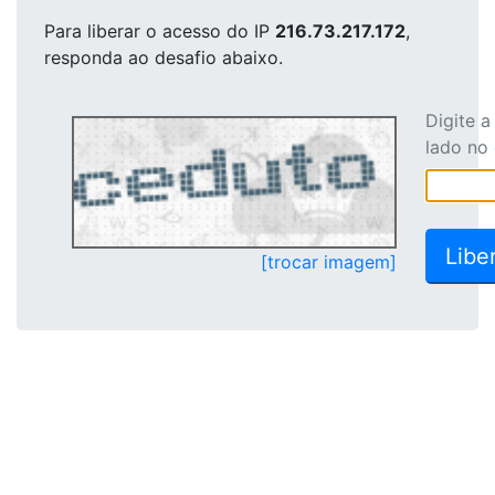
Para liberar o acesso
do IP
216.73.217.172
,
responda ao desafio abaixo.
Digite 
lado no
[trocar imagem]