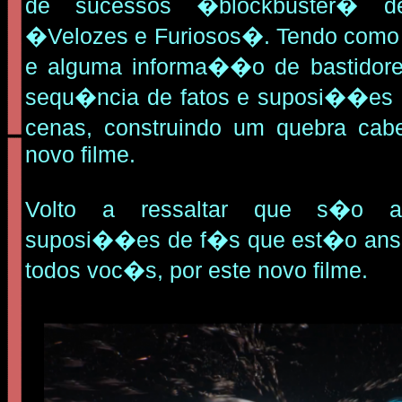
de sucessos �blockbuster�
�Velozes e Furiosos�. Tendo como b
e alguma informa��o de bastidor
sequ�ncia de fatos e suposi��es
cenas, construindo um quebra cab
novo filme.
Volto a ressaltar que s�o ap
suposi��es de f�s que est�o ans
todos voc�s, por este novo filme.