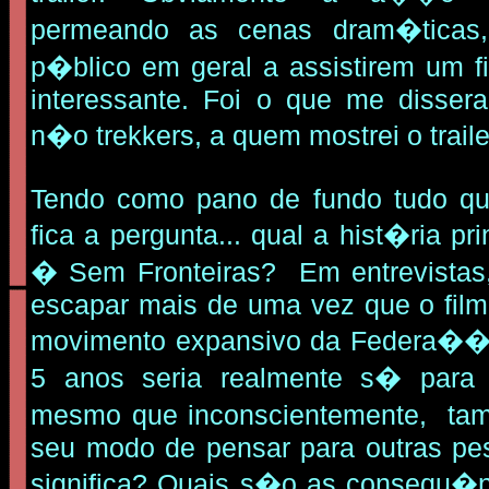
permeando as cenas dram�ticas,
p�blico em geral a assistirem um 
interessante. Foi o que me disser
n�o trekkers, a quem mostrei o traile
Tendo como pano de fundo tudo que
fica a pergunta... qual a hist�ria pr
� Sem Fronteiras? Em entrevistas,
escapar mais de uma vez que o film
movimento expansivo da Federa��
5 anos seria realmente s� para 
mesmo que inconscientemente, ta
seu modo de pensar para outras pe
significa? Quais s�o as consequ�