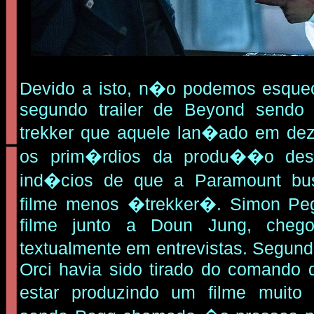
Devido a isto, n�o podemos esqu
segundo trailer de Beyond sendo
trekker que aquele lan�ado em de
os prim�rdios da produ��o deste
ind�cios de que a Paramount bus
filme menos �trekker�. Simon Pegg
filme junto a Doun Jung, chego
textualmente em entrevistas. Segun
Orci havia sido tirado do comando d
estar produzindo um filme muito