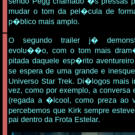
sendo Pegg chamado �s pressas pa
mudar o tom da pel�cula de form
p�blico mais amplo.
O segundo trailer j� demons
evolu��o, com o tom mais dram
pitada daquele esp�rito aventureiro
se espera de uma grande e inesque
Universo Star Trek. Di�logos mais i
vez, como por exemplo, a conversa 
(regada a �lcool, como preza ao v
percebemos que Kirk sempre estev
pai dentro da Frota Estelar.