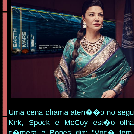
Uma cena chama aten��o no segund
Kirk, Spock e McCoy est�o olh
c�mera e Bones diz: "Voc� tem 