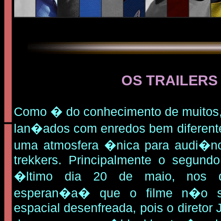
OS TRAILERS
Como � do conhecimento de muitos, d
lan�ados com enredos bem diferentes
uma atmosfera �nica para audi�nc
trekkers. Principalmente o segundo 
�ltimo dia 20 de maio, no
esperan�a� que o filme n�o se
espacial desenfreada, pois o diretor Ju