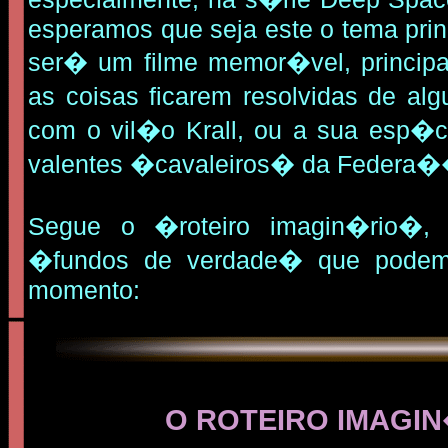
esperamos que seja este o tema princ
ser� um filme memor�vel, principa
as coisas ficarem resolvidas de a
com o vil�o Krall, ou a sua esp�c
valentes �cavaleiros� da Federa�
Segue o �roteiro imagin�rio�,
�fundos de verdade� que podem
momento:
O ROTEIRO IMAGI