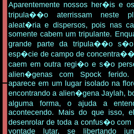
Aparentemente nossos her�is e os
tripula��o aterrissam neste p
aleat�ria e dispersos, pois nas c
somente cabem um tripulante. Enqu
grande parte da tripula��o s�
esp�cie de campo de concentra��
caem em outra regi�o e s�o pers
alien�genas com Spock ferido.
aparece em um lugar isolado na flor
encontrando a alien�gena Jaylah, bo
alguma forma, o ajuda a ente
acontecendo. Mais do que isso, e
desenrolar de toda a confus�o com
vontade lutar, se libertando 