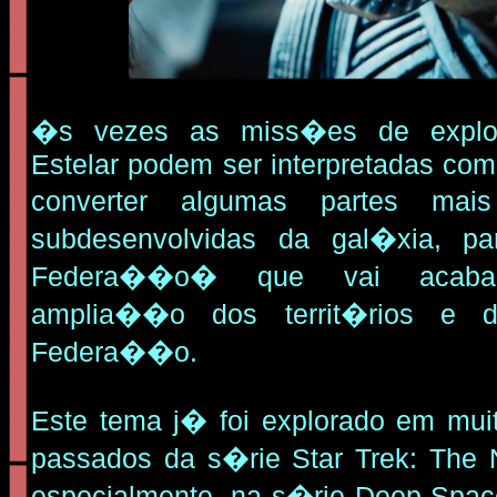
�s vezes as miss�es de expl
Estelar podem ser interpretadas com
converter algumas partes ma
subdesenvolvidas da gal�xia, 
Federa��o� que vai acaba
amplia��o dos territ�rios e d
Federa��o.
Este tema j� foi explorado em mui
passados da s�rie Star Trek: The 
especialmente, na s�rie Deep Spac