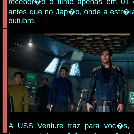
receber�o o filme apenas em 01 
antes que no Jap�o, onde a estr�
outubro.
A USS Venture traz para voc�s, 