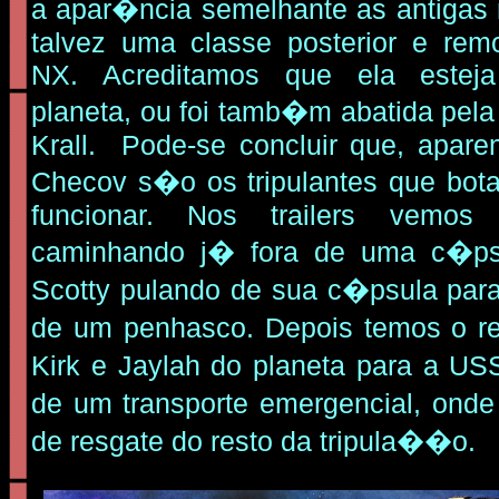
a apar�ncia semelhante as antigas
talvez uma classe posterior e rem
NX. Acreditamos que ela estej
planeta, ou foi tamb�m abatida pela
Krall. Pode-se concluir que, apare
Checov s�o os tripulantes que bot
funcionar. Nos trailers vemos
caminhando j� fora de uma c�ps
Scotty pulando de sua c�psula par
de um penhasco. Depois temos o r
Kirk e Jaylah do planeta para a US
de um transporte emergencial, ond
de resgate do resto da tripula��o.