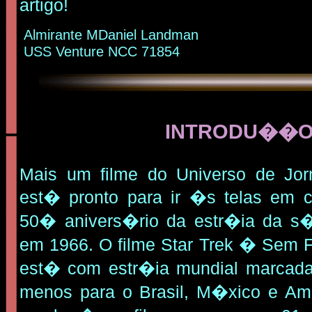
artigo!
Almirante MDaniel Landman
USS Venture NCC 71854
INTRODU��
Mais um filme do Universo de Jor
est� pronto para ir �s telas e
50� anivers�rio da estr�ia da s�r
em 1966. O filme Star Trek � Sem F
est� com estr�ia mundial marcada 
menos para o Brasil, M�xico e Am