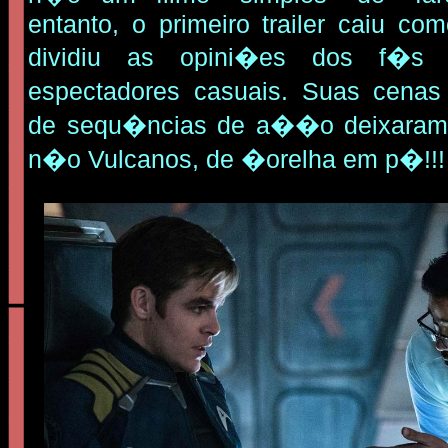
entanto, o primeiro trailer caiu c
dividiu as opini�es dos f�s
espectadores casuais. Suas cena
de sequ�ncias de a��o deixaram
n�o Vulcanos, de �orelha em p�!!!