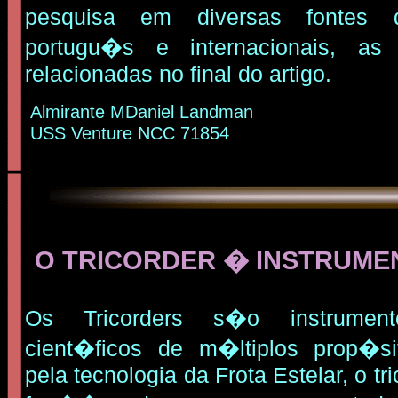
pesquisa em diversas fontes 
portugu�s e internacionais, as
relacionadas no final do artigo.
Almirante MDaniel Landman
USS Venture NCC 71854
O TRICORDER � INSTRUME
Os Tricorders s�o instrumen
cient�ficos de m�ltiplos prop�si
pela tecnologia da Frota Estelar, o tr