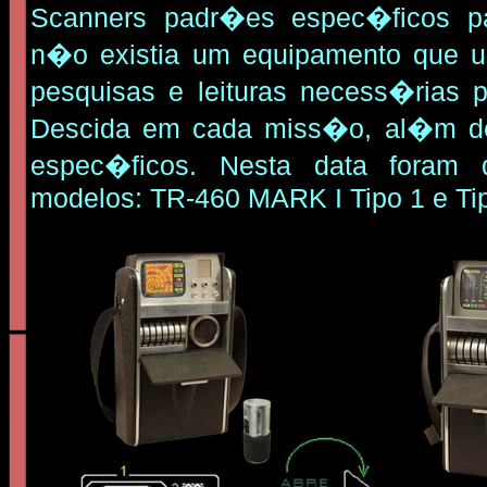
Scanners padr�es espec�ficos pa
n�o existia um equipamento que un
pesquisas e leituras necess�rias 
Descida em cada miss�o, al�m de
espec�ficos. Nesta data foram d
modelos: TR-460 MARK I Tipo 1 e Tip