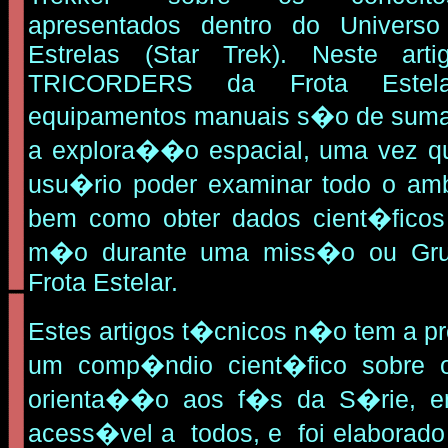
apresentados dentro do Univers
Estrelas (Star Trek). Neste art
TRICORDERS da Frota Estel
equipamentos manuais s�o de suma
a explora��o espacial, uma vez q
usu�rio poder examinar todo o amb
bem como obter dados cient�fico
m�o durante uma miss�o ou Gr
Frota Estelar.
Estes artigos t�cnicos n�o tem a 
um comp�ndio cient�fico sobre
orienta��o aos f�s da S�rie, 
acess�vel a todos, e foi elaborad