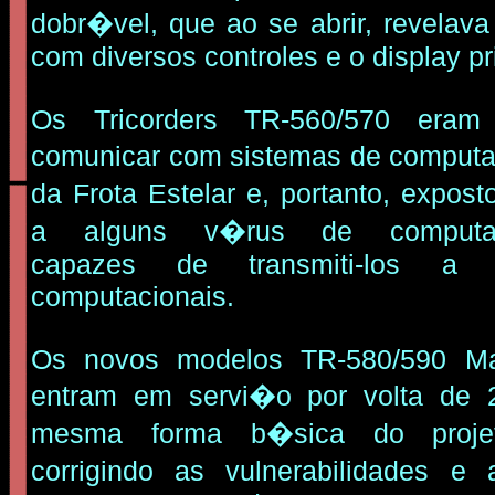
dobr�vel, que ao se abrir, revelav
com diversos controles e o display pr
Os Tricorders TR-560/570 era
comunicar com sistemas de compu
da Frota Estelar e, portanto, expost
a alguns v�rus de computado
capazes de transmiti-los a 
computacionais.
Os novos modelos TR-580/590 M
entram em servi�o por volta de 
mesma forma b�sica do projet
corrigindo as vulnerabilidades e