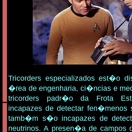
Tricorders especializados est�o d
�rea de engenharia, ci�ncias e me
tricorders padr�o da Frota Es
incapazes de detectar fen�menos s
tamb�m s�o incapazes de detec
neutrinos. A presen�a de campos d