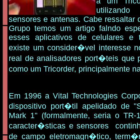
a um Tric
utilizan
sensores e antenas. Cabe ressaltar 
Grupo temos um artigo falndo espe
esses aplicativos de celulares e t
existe um consider�vel interesse 
real de analisadores port�teis que 
como um Tricorder, principalmente 
Em 1996 a Vital Technologies Corp
dispositivo port�til apelidado de "
Mark 1" (formalmente, seria o TR-
caracter�sticas e sensores contin
de campo eletromagn�tico, term�