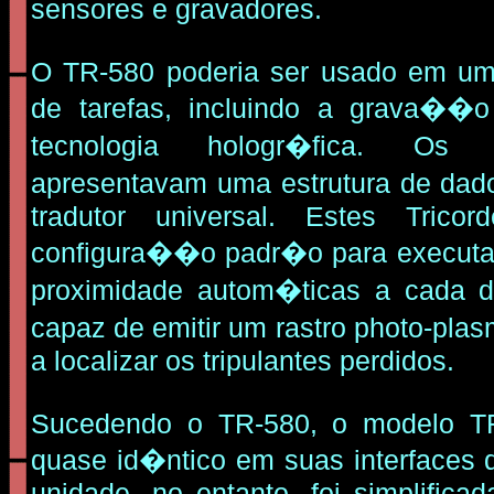
sensores e gravadores.
O TR-580 poderia ser usado em um
de tarefas, incluindo a grava�
tecnologia hologr�fica. Os
apresentavam uma estrutura de dad
tradutor universal. Estes Trico
configura��o padr�o para executa
proximidade autom�ticas a cada d
capaz de emitir um rastro photo-pla
a localizar os tripulantes perdidos.
Sucedendo o TR-580, o modelo T
quase id�ntico em suas interfaces d
unidade, no entanto, foi simplifica