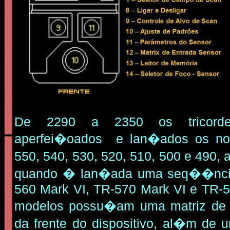
De 2290 a 2350 os tricord
aperfei�oados e lan�ados os no
550, 540, 530, 520, 510, 500 e 490,
quando � lan�ada uma seq��nci
560 Mark VI, TR-570 Mark VI e TR-5
modelos possu�am uma matriz de 
da frente do dispositivo, al�m de 