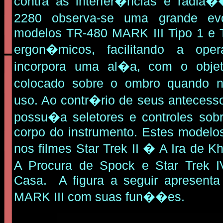
contra as interfer�ncias e radia
2280 observa-se uma grande e
modelos TR-480 MARK III Tipo 1 e T
ergon�micos, facilitando a o
incorpora uma al�a, com o objet
colocado sobre o ombro quando 
uso. Ao contr�rio de seus antecesso
possu�a seletores e controles sob
corpo do instrumento. Estes modelo
nos filmes Star Trek II � A Ira de Kh
A Procura de Spock e Star Trek 
Casa. A figura a seguir apresent
MARK III com suas fun��es.