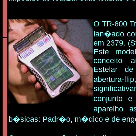
O TR-600 Tr
lan�ado co
em 2379. (S
Este mode
conceito a
Estelar de 
abertura-fli
significa
conjunto e
aparelho 
b�sicas: Padr�o, m�dico e de enge