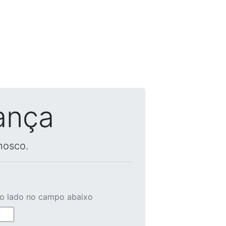
ança
nosco.
ao lado no campo abaixo