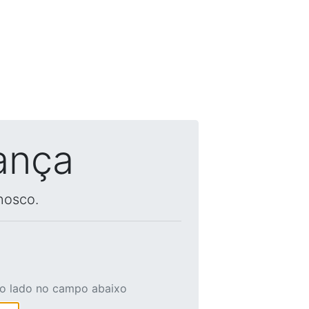
ança
nosco.
ao lado no campo abaixo