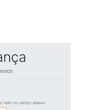
ança
nosco.
ao lado no campo abaixo