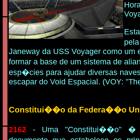
Hora
Voya
Esta
pela
Janeway da USS Voyager como um 
formar a base de um sistema de alian
esp�cies para ajudar diversas naves
escapar do Void Espacial. (VOY: "The
Constitui��o da Federa��o Unid
2162
- Uma "Constitui��o" � 