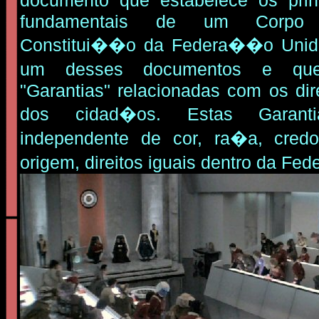
documento que estabelece os pri
fundamentais de um Corpo 
Constitui��o da Federa��o Unid
um desses documentos e qu
"Garantias" relacionadas com os dir
dos cidad�os. Estas Garanti
independente de cor, ra�a, cred
origem, direitos iguais dentro da F