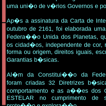
uma uni�o de v�rios Governos e po
Ap�s a assinatura da Carta de I
outubro de 2161, foi elaborada um
Federa��o Unida dos Planetas, qu
os cidad�os, independente de cor, 
forma ou origem, direitos iguais, es
Garantias b�sicas.
Al�m da Constitui��o da Fed
foram criadas 32 Diretrizes b�sic
comportamento e as a��es dos O
ESTELAR no cumprimento de s
prote��o e explora��o.