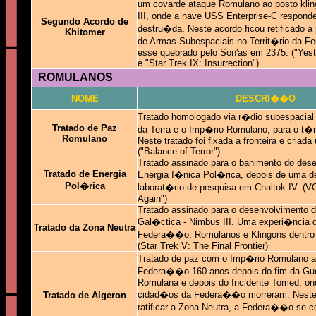
um covarde ataque Romulano ao posto klin
III, onde a nave USS Enterprise-C respond
Segundo Acordo de
destru�da. Neste acordo ficou retificado 
Khitomer
de Armas Subespaciais no Territ�rio da 
esse quebrado pelo Son'as em 2375. ("Yest
e "Star Trek IX: Insurrection")
ROMULANOS
NOME
DESCRI��O
Tratado homologado via r�dio subespacial
Tratado de
Paz
da Terra e o Imp�rio Romulano, para o t�
Romulano
Neste tratado foi fixada a fronteira e cria
("Balance of Terror")
Tratado assinado para o banimento do des
Tratado de Energia
Energia I�nica Pol�rica, depois de uma 
Pol�rica
laborat�rio de pesquisa em Chaltok IV. (V
Again")
Tratado assinado para o desenvolvimento 
Gal�ctica - Nimbus III. Uma experi�ncia 
Tratado d
a Zona Neutra
Federa��o, Romulanos e Klingons dentro 
(Star Trek V: The Final Frontier)
Tratado de paz com o Imp�rio Romulano 
Federa��o 160 anos depois do fim da Gue
Romulana e depois do Incidente Tomed, on
cidad�os da Federa��o morreram. Neste
Tratado de Algeron
ratificar a Zona Neutra, a Federa��o se 