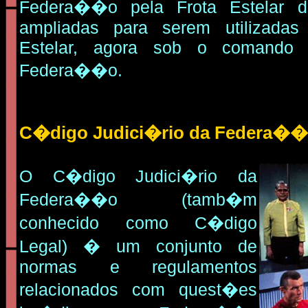
Federa��o pela Frota Estelar d
ampliadas para serem utilizadas
Estelar, agora sob o comando
Federa��o.
C�digo Judici�rio da Federa�
O C�digo Judici�rio da
Federa��o (tamb�m
conhecido como C�digo
Legal) � um conjunto de
normas e regulamentos
relacionados com quest�es