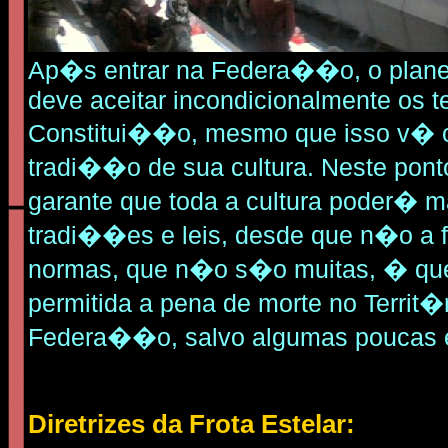
Ap�s entrar na Federa��o, o plane
deve aceitar incondicionalmente os 
Constitui��o, mesmo que isso v� 
tradi��o de sua cultura. Neste pon
garante que toda a cultura poder� m
tradi��es e leis, desde que n�o a f
normas, que n�o s�o muitas, � q
permitida a pena de morte no Territ�
Federa��o, salvo algumas poucas
Diretrizes da Frota Estelar: