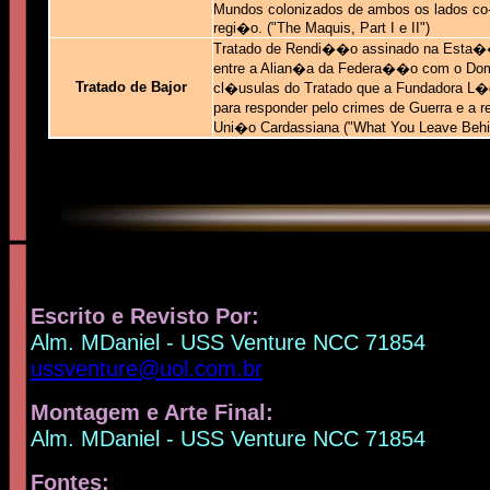
Mundos colonizados de ambos os lados co
regi�o. ("The Maquis, Part I e II")
Tratado de Rendi��o assinado na Esta�
entre a Alian�a da Federa��o com o Do
Tratado de Bajor
cl�usulas do Tratado que a Fundadora L
para responder pelo crimes de Guerra e a
Uni�o Cardassiana ("What You Leave Behi
Escrito e Revisto Por:
Alm. MDaniel - USS Venture NCC 71854
ussventure@uol.com.br
Montagem e Arte Final:
Alm. MDaniel - USS Venture NCC 71854
Fontes
: