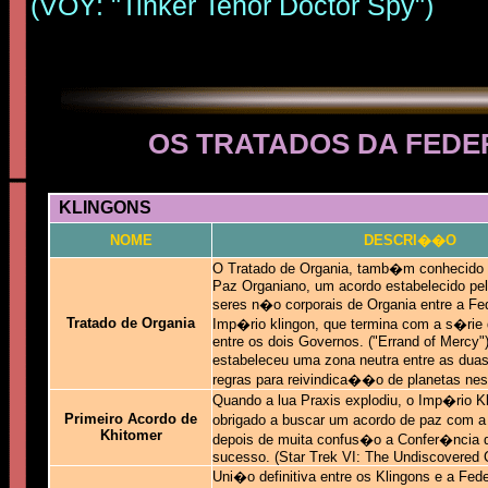
(VOY: "Tinker Tenor Doctor Spy")
OS TRATADOS DA FED
KLINGONS
NOME
DESCRI��O
O Tratado de Organia, tamb�m conhecido 
Paz Organiano, um acordo estabelecido pe
seres n�o corporais de Organia entre a 
Tratado de Organia
Imp�rio klingon, que termina com a s�ri
entre os dois Governos. ("Errand of Mercy")
estabeleceu uma zona neutra entre as dua
regras para reivindica��o de planetas ne
Quando a lua Praxis explodiu, o Imp�rio Kl
Primeiro Acordo de
obrigado a buscar um acordo de paz com
Khitomer
depois de muita confus�o a Confer�ncia 
sucesso. (Star Trek VI: The Undiscovered 
Uni�o definitiva entre os Klingons e a Fe