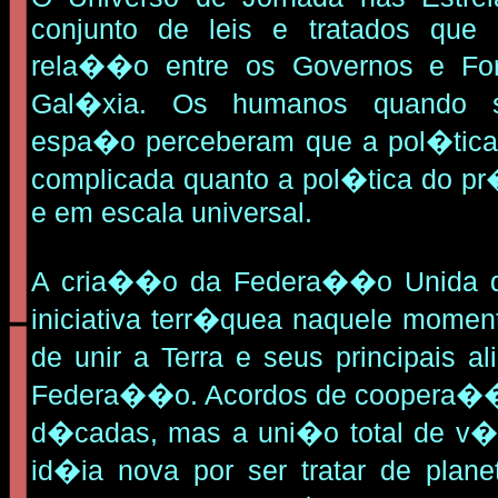
conjunto de leis e tratados que 
rela��o entre os Governos e Fo
Gal�xia. Os humanos quando 
espa�o perceberam que a pol�tic
complicada quanto a pol�tica do pr�
e em escala universal.
A cria��o da Federa��o Unida d
iniciativa terr�quea naquele moment
de unir a Terra e
seus principais a
Federa��o. Acordos de coopera��
d�cadas, mas a uni�o total de v
id�ia nova por ser tratar de plan