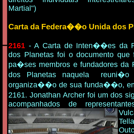
Martial")
Carta da Federa��o Unida dos P
2161
- A Carta de Inten��es da
dos Planetas foi o documento que fo
pa�ses membros e fundadores da
dos Planetas naquela reuni�o 
organiza��o de sua funda��o, em
2161. Jonathan Archer foi um dos si
acompanhados de representan
Vul
Tell
Out