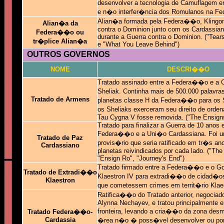
desenvolver a tecnologia de Camuflagem e
e n�o interfer�ncia dos Romulanos na F
Alian�a formada pela Federa��o, Klingo
Alian�a da
contra o Dominion junto com os Cardassia
Federa��o ou
durante a Guerra contra o Dominion. ("Tears
tr�plice Alian�a
e "What You Leave Behind")
OUTROS GOVERNOS
NOME
DESCRI��O
Tratado assinado entre a Federa��o e a
Sheliak. Continha mais de 500.000 palavra
Tratado de
Armens
planetas classe H da Federa��o para os 
os Sheliaks exerceram seu direito de orden
Tau Cygna V fosse removida. ("The Ensig
Tratado para finalizar a Guerra de 10 anos 
Federa��o e a Uni�o Cardassiana. Foi u
Tratado de Paz
provis�rio que seria ratificado em tr�s ano
Cardassiano
planetas reivindicados por cada lado. ("Th
"Ensign Ro", "Journey's End")
Tratado firmado entre a Federa��o e o G
Tratado de
Extradi��o
Klaestron IV para extradi��o de cidad�
Klaestron
que cometessem crimes em territ�rio Klaes
Ratifica��o do Tratado anterior, negociado
Alynna Nechayev, e tratou principalmente 
fronteira, levando a cria��o da zona desmi
Tratado
Federa��o-
Cardassia
�rea n�o � poss�vel desenvolver ou por