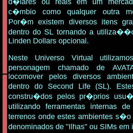
d�lares ou reais em um merca
c�mbio como qualquer outra m
Por�m existem diversos itens grat
dentro do SL tornando a utiliza��
Linden Dollars opcional.
Neste Universo Virtual utilizam
personagem chamado de AVA
locomover pelos diversos ambie
dentro do Second Life (SL). Est
constru�dos pelos pr�prios usu�
utilizando ferramentas internas 
terrenos onde estes ambientes s�
denominados de "Ilhas" ou SIMs em 