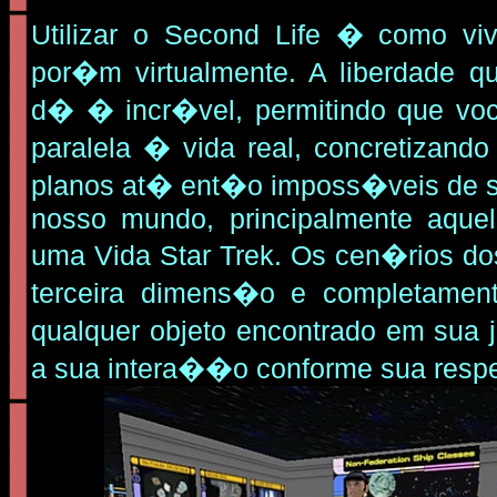
Utilizar o Second Life � como viv
por�m virtualmente. A liberdade q
d� � incr�vel, permitindo que vo
paralela � vida real, concretizando
planos at� ent�o imposs�veis de s
nosso mundo, principalmente aquel
uma Vida Star Trek. Os cen�rios d
terceira dimens�o e completamente
qualquer objeto encontrado em sua j
a sua intera��o conforme sua resp