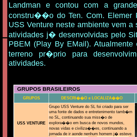
Landman e contou com a grande
constru��o do Ten. Com. Elemer P
USS Venture neste ambiente vem a
atividades j� desenvolvidas pelo Si
PBEM (Play By EMail). Atualment
terreno pr�prio para desenvolvi
atividades.
GRUPOS BRASILEIROS
GRUPOS
DESCRI��O e LOCALIZA��O
Grupo USS Venture do SL foi criado para ser
uma fonte de dados e entretenimento tamb�m
no SL, continuando sua miss�o de
explora��o em busca de novos mundos,
USS VENTURE
novas vidas e civiliza��es, continuando a
jornada de ir aonde nenhum homem j� esteve.