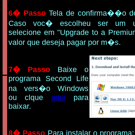
6� Passo
Tela de confirma��o do
Caso voc� escolheu ser um u
selecione em "Upgrade to a Premiu
valor que deseja pagar por m�s.
7� Passo
Baixe o
programa Second Life
na vers�o Windows
ou clque
aqui
para
baixar.
8� Passo
Para instalar o programa: