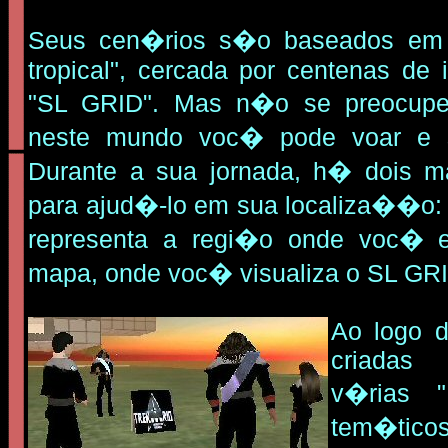
Seus cen�rios s�o baseados em 
tropical", cercada por centenas de 
"SL GRID". Mas n�o se preocupe
neste mundo voc� pode voar e se
Durante a sua jornada, h� dois 
para ajud�-lo em sua localiza��o:
representa a regi�o onde voc� 
mapa, onde voc� visualiza o SL GRI
Ao logo 
criadas 
v�rias "
tem�tico