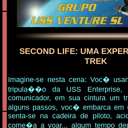
SECOND LIFE: UMA EXPER
TREK
Imagine-se nesta cena: Voc� usa
tripula��o da USS Enterprise,
comunicador, em sua cintura um tr
alguns passos, voc� embarca em u
senta-se na cadeira de piloto, ac
come�a a voar... algum tempo de