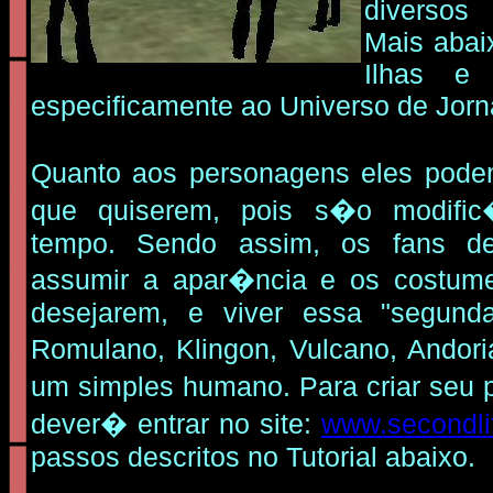
diversos
Mais abai
Ilhas e 
especificamente ao Universo de Jorn
Quanto aos personagens eles pode
que quiserem, pois s�o modific
tempo. Sendo assim, os fans d
assumir a apar�ncia e os cost
desejarem, e viver essa "segun
Romulano, Klingon, Vulcano, Andor
um simples humano.
Para criar seu
dever� entrar no site:
www.secondli
passos descritos no Tutorial abaixo.