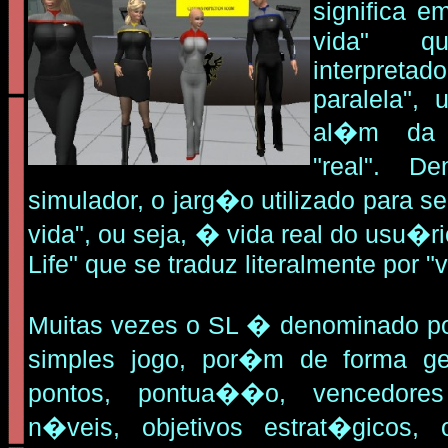
significa 
vida" q
interpreta
paralela",
al�m da v
"real". D
simulador, o jarg�o utilizado para se
vida", ou seja, � vida real do usu�r
Life" que se traduz literalmente por "v
Muitas vezes o
SL � denominado po
simples jogo, por�m de forma ge
pontos, pontua��o, vencedores
n�veis, objetivos estrat�gicos,