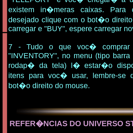
existem in�meras caixas. Para
desejado clique com o bot�o direit
carregar e "BUY", espere carregar n
7 - Tudo o que voc� comprar
"INVENTORY", no menu (tipo barra 
rodap� da tela) l� estar�o disp
itens para voc� usar, lembre-se
bot�o direito do mouse.
REFER�NCIAS DO UNIVERSO ST