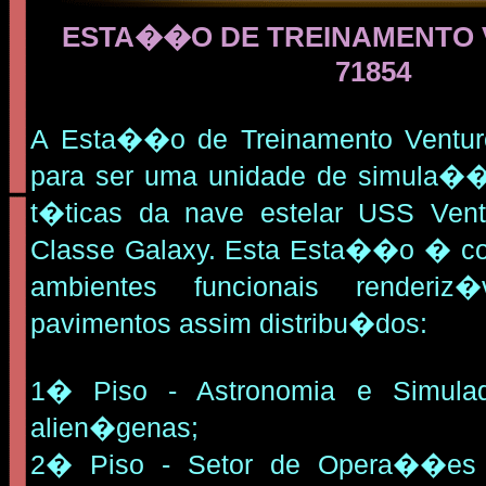
ESTA��O DE TREINAMENTO 
71854
A Esta��o de Treinamento Venture
para ser uma unidade de simula��
t�ticas da nave estelar USS Ven
Classe Galaxy. Esta Esta��o � c
ambientes funcionais renderiz
pavimentos assim distribu�dos:
1� Piso - Astronomia e Simula
alien�genas;
2� Piso - Setor de Opera��es 