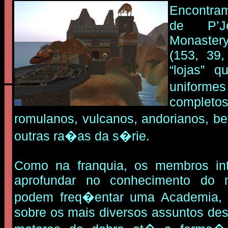
Encontra
de P’
Monaster
(153, 39
“lojas” 
uniform
complet
romulanos, vulcanos, andorianos, b
outras ra�as da s�rie.
Como na franquia, os membros in
aprofundar no conhecimento do 
podem freq�entar uma Academia, 
sobre os mais diversos assuntos de