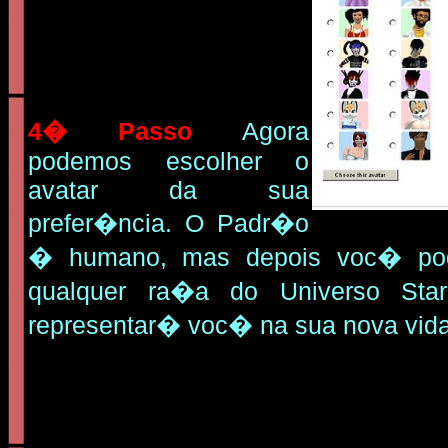
4� Passo
Agora
podemos escolher o
avatar da sua
prefer�ncia. O Padr�o
� humano, mas depois voc� po
qualquer ra�a do Universo Sta
representar� voc� na sua nova vida