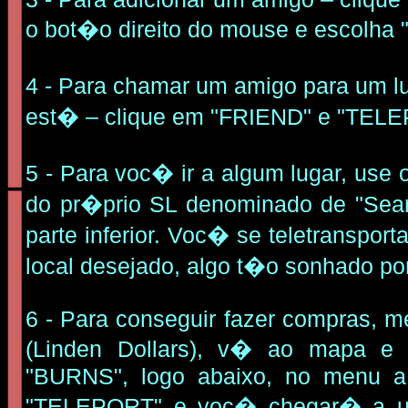
o bot�o direito do mouse e escolha 
4 - Para chamar um amigo para um 
est� – clique em "FRIEND" e "TEL
5 -
Para voc� ir a algum lugar, use 
do pr�prio SL denominado de "Sea
parte inferior. Voc� se teletranspor
local desejado, algo t�o sonhado po
6 -
Para conseguir fazer compras, 
(Linden Dollars), v� ao mapa e 
"BURNS", logo abaixo, no menu a 
"TELEPORT" e voc� chegar� a u