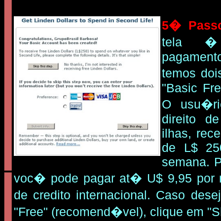
5� Pass
tela �
pagamento
temos doi
"Basic Fr
O usu�ri
direito d
ilhas, rec
de L$ 25
semana. P
voc� pode pagar at� U$ 9,95 por
de credito internacional. Caso des
"Free" (recomend�vel), clique em "Sk