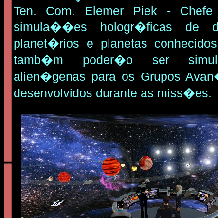
Ten. Com. Elemer Piek - Chefe
simula��es hologr�ficas de di
planet�rios e planetas conhecidos
tamb�m poder�o ser simula
alien�genas para os Grupos Ava
desenvolvidos durante as miss�es.