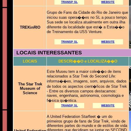
TRANSP SL
WEBSITE
Grupo de Fans da Cidade do Rio de Janeiro que
iniciou suas opera��es no SL a pouco tempo.
Sua sede se localiza atualmente em outra ilha
diferente da localidade que est� a Esta��o
TREKinRIO
de Treinamento da USS Venture.
TRANSP SL
WEBSITE
LOCAIS INTERESSANTES
LOCAIS
DESCRI��O e LOCALIZA��O
Este Museu tem a maior cole��o de itens
relacionados a Star Trek do Second Life:
informa��es, imagens, som, arquivos, dados
The Star Trek
de todos os aspectos cient�ficos de Star Trek
Museum of
- Entre os diversos campos destacamos:
Science
naves, engenharia, astronomia, cosmologia e
f�sica qu�ntica.
TRANSP SL
WEBSITE
A United Federation Starfleet � um do
primeiros grupo de fans de Star Trek, vindo de
diferentes partes do mundo e de estilos de vida
diferentes que decidiram se juntar no SECOND
United Federation